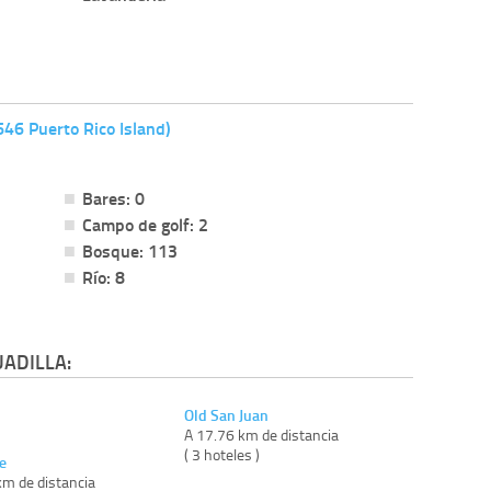
46 Puerto Rico Island)
Bares: 0
Campo de golf: 2
Bosque: 113
Río: 8
ADILLA:
Old San Juan
A 17.76 km de distancia
( 3 hoteles )
e
km de distancia