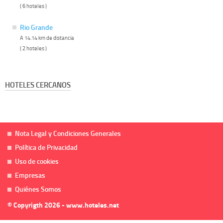
( 6 hoteles )
Rio Grande
A 14.14 km de distancia
( 2 hoteles )
HOTELES CERCANOS
Nota Legal y Condiciones Generales
Política de Privacidad
Uso de cookies
Empresas
Quiénes Somos
© Copyrigth 2026 - www.hoteles.net