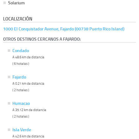
Solarium
LOCALIZACIÓN
1000 El Conquistador Avenue, Fajardo (00738 Puerto Rico Island)
OTROS DESTINOS CERCANOS A FAJARDO:
Condado
A 48.6 km de distancia
( 6 hoteles )
Fajardo
A 0.21 km de distancia
( 2 hoteles )
Humacao
A 35.12 km de distancia
( 2 hoteles )
Isla Verde
A 42.6 km de distancia