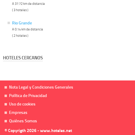
A 37.72 km de distancia
( 3 hoteles )
Rio Grande
A 0.14 km de distancia
( 2 hoteles )
HOTELES CERCANOS
Nota Legal y Condiciones Generales
Política de Privacidad
Uso de cookies
Empresas
Quiénes Somos
© Copyrigth 2026 - www.hoteles.net