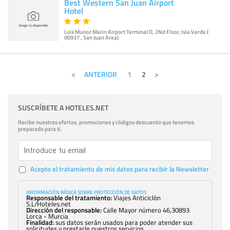
Best Western San Juan Airport
Hotel
Luis Munoz Marin Airport Terminal D, 2Nd Floor, Isla Verde (
00937 , San Juan Area)
ANTERIOR
1
2
SUSCRÍBETE A HOTELES.NET
Recibe nuestras ofertas, promociones y códigos descuento que tenemos
preparado para ti.
Acepto el tratamiento de mis datos para recibir la Newsletter
INFORMACIÓN BÁSICA SOBRE PROTECCIÓN DE DATOS
Responsable del tratamiento:
Viajes Anticiclón
S.L/Hoteles.net
Dirección del responsable:
Calle Mayor número 46,30893
Lorca - Murcia
Finalidad:
sus datos serán usados para poder atender sus
solicitudes y prestarle nuestros servicios.