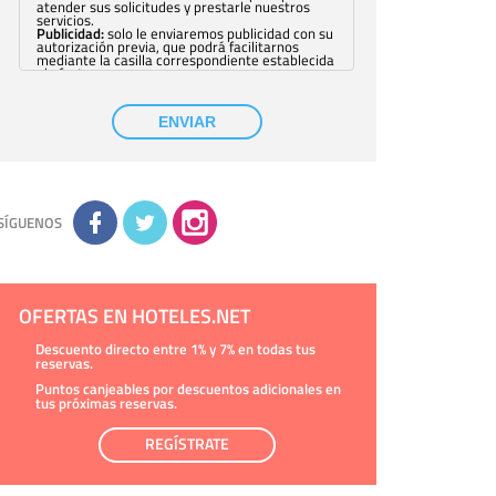
atender sus solicitudes y prestarle nuestros
servicios.
Publicidad:
solo le enviaremos publicidad con su
autorización previa, que podrá facilitarnos
mediante la casilla correspondiente establecida
al efecto.
Base Jurídica:
únicamente trataremos sus datos
con su consentimiento previo, que podrá
facilitarnos mediante la casilla correspondiente
ENVIAR
establecida al efecto.
Destinatarios:
con carácter general, sólo el
personal de nuestra entidad que esté
debidamente autorizado podrá tener
conocimiento de la información que le pedimos.
No se comunicarán datos a terceros.
Derechos:
tiene derecho a saber qué
información tenemos sobre usted, corregirla y
SÍGUENOS
eliminarla, tal y como se explica en la
información adicional disponible en nuestra
página web.
Información complementaria:
Puede consultar
la información adicional y detallada sobre cómo
tratamos sus datos en la
política de privacidad
OFERTAS EN HOTELES.NET
Descuento directo entre 1% y 7% en todas tus
reservas.
Puntos canjeables por descuentos adicionales en
tus próximas reservas.
REGÍSTRATE