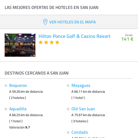
LAS MEJORES OFERTAS DE HOTELES EN SAN JUAN
VER HOTELES EN EL MAPA
Hilton Ponce Golf & Casino Resort
Desde
141 €
DESTINOS CERCANOS A SAN JUAN
Boqueron
Mayaguez
A 59.26 km de distancia
A 66.11 km de distancia
( 2 hoteles )
( 1 hotel )
Aquadilla
Old San Juan
A 66.25 km de distancia
A 75.97 km de distancia
( 1 hotel )
( 3 hoteles )
Valoracion
9.7
Condado