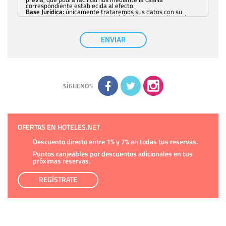
correspondiente establecida al efecto.
Base Jurídica:
únicamente trataremos sus datos con su
consentimiento previo, que podrá facilitarnos mediante la
casilla correspondiente establecida al efecto.
Destinatarios:
con carácter general, sólo el personal de
nuestra entidad que esté debidamente autorizado podrá
ENVIAR
tener conocimiento de la información que le pedimos. No se
comunicarán datos a terceros.
Derechos:
tiene derecho a saber qué información tenemos
sobre usted, corregirla y eliminarla, tal y como se explica en
la información adicional disponible en nuestra página web.
Información complementaria:
Puede consultar la información
adicional y detallada sobre cómo tratamos sus datos en la
política de privacidad
SÍGUENOS
OFERTAS EN HOTELES.NET
Descuento directo entre 1% y 7% en todas tus reservas.
Puntos canjeables por descuentos adicionales en tus
próximas reservas.
REGÍSTRATE