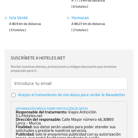
A 77.73 km de distancia
( 6 hoteles )
Isla Verde
Humacao
A 80.9 km de distancia
A 86.07 km de distancia
( 6 hoteles )
( 2 hoteles )
SUSCRÍBETE A HOTELES.NET
Recibe nuestras ofertas, promociones y códigos descuento que tenemos
preparado para ti.
Acepto el tratamiento de mis datos para recibir la Newsletter
INFORMACIÓN BÁSICA SOBRE PROTECCIÓN DE DATOS
Responsable del tratamiento:
Viajes Anticiclón
S.L/Hoteles.net
Dirección del responsable:
Calle Mayor número 46,30893
Lorca - Murcia
Finalidad:
sus datos serán usados para poder atender sus
solicitudes y prestarle nuestros servicios.
Publicidad:
solo le enviaremos publicidad con su autorización
previa, que podrá facilitarnos mediante la casilla