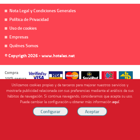
Nota Legal y Condiciones Generales
Política de Privacidad
Uso de cookies
Empresas
Quiénes Somos
© Copyrigth 2026 - www.hoteles.net
Compra
100% segura
Utilizamos cookies propias y de terceros para mejorar nuestros servicios y
mostrarle publicidad relacionada con sus preferencias mediante el análisis de sus
hábitos de navegación. Si continua navegando, consideramos que acepta su uso.
Puede cambiar la configuración u obtener más información
aquí
.
Cofinanciado por
Viajes Anticiclón, S.L. Agencia de Viajes Online - C.I. MU-107-2-25. C/ Mayor nº46 Bajo,
CP: 30893, Almendricos (Murcia, Spain).