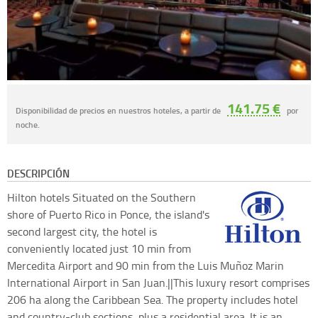
141.75 €
Disponibilidad de precios en nuestros hoteles, a partir de
por
noche.
DESCRIPCIÓN
Hilton hotels
Situated on the Southern
shore of Puerto Rico in Ponce, the island's
second largest city, the hotel is
conveniently located just 10 min from
Mercedita Airport and 90 min from the Luis Muñoz Marin
International Airport in San Juan.||This luxury resort comprises
206 ha along the Caribbean Sea. The property includes hotel
and country-club sections, plus a residential area. It is an